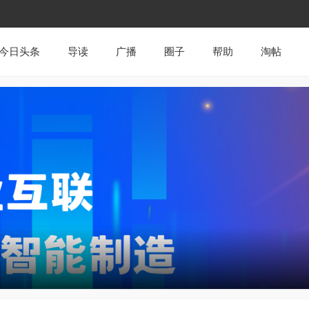
今日头条
导读
广播
圈子
帮助
淘帖