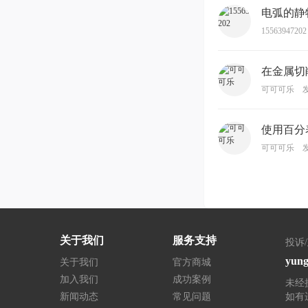
电弧的静
15563947202
在金属切
可可可乐
发
使用百分
可可可乐
发
关于我们
服务支持
投诉
yung
关于我们
官方商城
加入我们
成功案例
未经
新闻动态
常见问题
如有