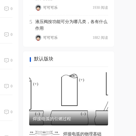
可可可乐
1930 阅读
0
5
液压阀按功能可分为哪几类，各有什么
作用
0
可可可乐
1882 阅读
默认版块
0
0
0
焊接电弧的引燃过程
焊接电弧的物理基础