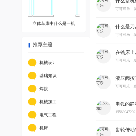
什么是机
可可可乐
发
立体车库中什么是一机
什么是刀
可可可乐
发
推荐主题
在铣床上
可可可乐
发
机械设计
基础知识
液压阀按
可可可乐
发
焊接
机械加工
电弧的静
15563947202
电气工程
机床
齿轮传动