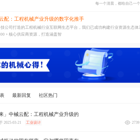
每一个清晨，都给自己一个
云配：工程机械产业升级的数字化推手
技公司打造的工程机械行业互联网生态平台，我们已成功构建行业资源生态体
与 600 + 核心供应商资源，打造涵盖智
表
最新回复
社区热门
来」中械云配：工程机械产业升级的
 2025-03-21
工业设计
2739