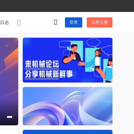
日志
登录
立即注册