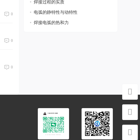
焊接过程的实质
电弧的静特性与动特性
0
焊接电弧的热和力
0
0