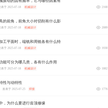
械振动的固有频率，它与哪些因素有
表于 2025-07-18
机械设计
2168
具的前角，前角大小对切削有什么影
表于 2025-07-18
机械设计
2089
加工平面时，端铣和周铣各有什么特
表于 2025-07-18
机械设计
1930
功能可分为哪几类，各有什么作用
表于 2025-07-18
机械设计
1882
特性与动特性
发表于 2025-07-25
焊接
1776
中，为什么要进行齿顶修缘