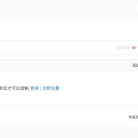
还可输入
80
高
录后才可以发帖
登录
|
立即注册
本版