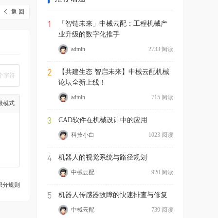
返 回
1
「智链未来」中械云配：工程机械产
业升级的数字化推手
admin
2733 阅读
2
【共建生态 智启未来】中械云配机械
个字符
论坛全新上线！
admin
715 阅读
级模式
3
CAD软件在机械设计中的应用
科技小白
1023 阅读
4
机器人的视觉系统与路径规划
中械云配
920 阅读
积分规则
5
机器人传感器故障的快速排查与修复
中械云配
739 阅读