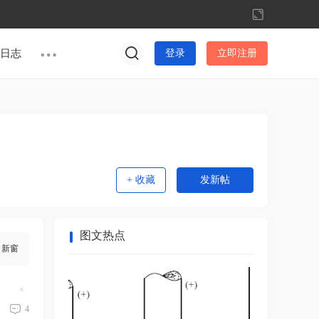
切
换
到
日志
登录
立即注册
宽
版
+ 收藏
发新帖
图文热点
新窗
隐
藏
4
置