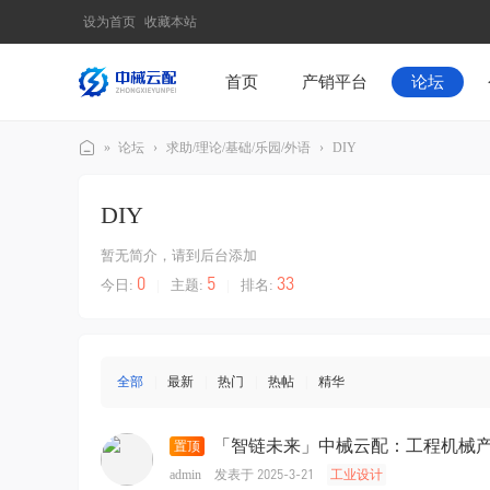
设为首页
收藏本站
首页
产销平台
论坛
»
论坛
›
求助/理论/基础/乐园/外语
›
DIY
中
DIY
械
云
暂无简介，请到后台添加
配
0
5
33
今日:
|
主题:
|
排名:
机
械
论
全部
|
最新
|
热门
|
热帖
|
精华
坛
「智链未来」中械云配：工程机械
置顶
发表于 2025-3-21
admin
工业设计