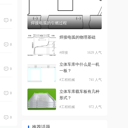
顶
帖
0
焊接电弧的引燃过程
焊接电弧的物理基础
0
#焊接
1629 人气
立体车库中什么是一机
0
一板？
#工程机械
741 人气
立体车库载车板有几种
0
形式？
#工程机械
972 人气
0
推荐话题