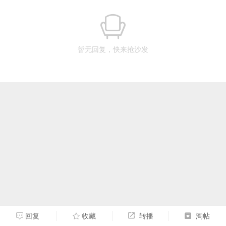
暂无回复，快来抢沙发
回复
收藏
转播
淘帖