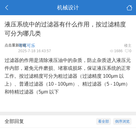
机械设计
液压系统中的过滤器有什么作用，按过滤精度
可分为哪几类
点击重新加载
可可可乐
楼主
2025-7-18 16:43:57
1686
0
过滤器的作用是清除液压油中的杂质，防止杂质进入液压元
件内部，避免元件磨损、堵塞或损坏，保证液压系统的正常
工作。按过滤精度可分为粗过滤器（过滤精度 100μm 以
上）、普通过滤器（10 - 100μm）、精过滤器（5 - 10μm）
和特精过滤器（5μm 以下
全部回复
看全部
倒序浏览