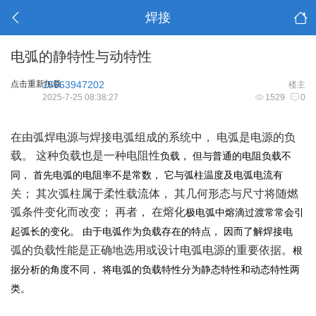
焊接
电弧的静特性与动特性
点击重新加载
15563947202
楼主
2025-7-25 08:38:27
1529
0
在由弧焊电源与焊接电弧组成的系统中， 电弧是电源的负
载。 这种负载也是一种电阻性
负载
，
但与普通的电阻负载不
同
，
首先电弧的电阻率不是常数
，
它与弧柱温度及电弧电流有
关； 其次弧柱属于柔性载流体， 其几何形态与尺寸将随燃
弧条件变化而改变； 再者， 在熔化
极电弧中熔滴过渡常常会引
起弧长的变化
。
由于电弧作为负载存在的特点
，
因而了解焊接电
弧的负载性能是正确地选用或设计电弧电源的重要依据。
根
据分析的角度不同
，
将电弧的负载特性分为静态特性和动态特性两
类
。